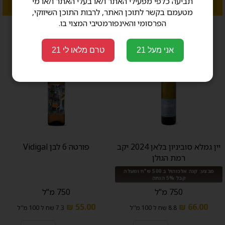
תביעה כלפי מפעילי האתר ו/או בעלי האתר ו/או מי
הוסף לעגלה
הוסף לעגלה
מטעמם בקשר לתוכן האתר, לרבות התוכן השיווקי,
הפרסומי והאינפורמטיבי המצוי בו.
אני מעל 21
טרם מלאו לי 21
יין גמלא סוביניון בלאן 2024 יקב
פורטה 6 לבן Vidigal
רמת הגולן
מבצע: קנה אלכוהול ב 500 ש"ח ומעלה
קבל 5% הנחה
750 מ"ל
750 מ"ל
55.00 ₪
66.00 ₪
8.8 שח ל 100 מ''ל
7.3 שח ל 100 מ''ל