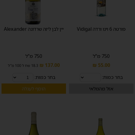
פורטה 6 וינו ורדה Vidigal
יין לבן ליזה שרדונה Alexander
750 מ"ל
750 מ"ל
137.00 ₪
55.00 ₪
18.3 שח ל 100 מ''ל
בחר כמות:
בחר כמות:
אזל מהמלאי
הוסף לעגלה