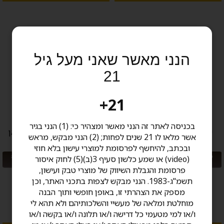
הנני מאשר שאני מעל גיל
21
21+
בכניסה לאתר זה הנני מאשר ומצהיר כי: (1) הנני בגיר
יין לבן יבש שרדונה יקב צובה
יין לבן יבש סוביניון סמיון בלאן
אשר מלאו לו 21 שנים לפחות; (2) הנני מבקש, מראש
יקב צובה
ובכתב, להיחשף לפרסומת למוצרי עישון בלא חוזי
מבצע: קנה אלכוהול ב 500 ש"ח ומעלה
מבצע: קנה אלכוהול ב 500 ש"ח ומעלה
(video) או שמע כלשון סעיף 3(ב)(5) לחוק איסור
קבל 5% הנחה
קבל 5% הנחה
פרסומת והגבלת השיווק של מוצרי טבק ועישון,
750 מ"ל
750 מ"ל
תשמ"ג-1983. הנני מבקש לצפות בתכני האתר, וכן
132.00 ₪
113.00 ₪
מספק את הצהרתי זו, באופן חופשי ותוך הבנה
17.6 שח ל 100 מ''ל
15.1 שח ל 100 מ''ל
מוחלטת ומלאה של מעשיי והשלכותיהם ולא תהא לי
בחר כמות:
בחר כמות:
ו/או למי מטעמי כל דרישה ו/או תלונה ו/או בקשה ו/או