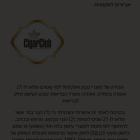
אביזרים למקטרות
מכירה של מוצרי טבק ואלכוהול למי שטרם מלאו לו 21
אסורה בהחלט. אזהרה: משרד הבריאות קובע העישון מזיק
לבריאות.
בכניסה לאתר זה אישרתי והצהרתי כי: (1) הנני בגיר אשר
מלאו לו 21 שנים לפחות; (2) הנני מבקש, מראש ובכתב,
להיחשף לפרסומת למוצרי עישון בלא חוזי (video) או שמע
כלשון סעיף 3(ב)(5) לחוק איסור פרסומת והגבלת השיווק של
מוצרי טבק ועישון, תשמ"ג-1983. הנני מבקש לצפות בתכני