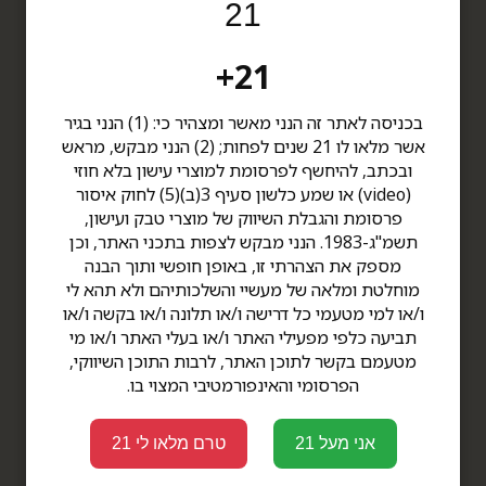
21
תפריט
דברו איתנו
21+
תקנון
סניף תל אביב
דרך קיבוץ גלויות 34 תל אביב
הצהרת נגישות
שעות פתיחה: ימים א'-ה' -
אודות
בכניסה לאתר זה הנני מאשר ומצהיר כי: (1) הנני בגיר
8:00-20:00
צור קשר
אשר מלאו לו 21 שנים לפחות; (2) הנני מבקש, מראש
ימי ו' - 8:00-14:00
מדיניות פרטיות
ובכתב, להיחשף לפרסומת למוצרי עישון בלא חוזי
טלפון 03-6812041
מבצעים
(video) או שמע כלשון סעיף 3(ב)(5) לחוק איסור
סניף גלילות
פרסומת והגבלת השיווק של מוצרי טבק ועישון,
סינמה סיטי גלילות, קומה 1,
תשמ"ג-1983. הנני מבקש לצפות בתכני האתר, וכן
מוצרים
קומת הבידור
מספק את הצהרתי זו, באופן חופשי ותוך הבנה
שעות פתיחה: ימים א'-ה' -
מוחלטת ומלאה של מעשיי והשלכותיהם ולא תהא לי
סיגרים עבודת יד
10:00-20:00
ו/או למי מטעמי כל דרישה ו/או תלונה ו/או בקשה ו/או
סיגרים
ימי ו' - 10:00-16:00
תביעה כלפי מפעילי האתר ו/או בעלי האתר ו/או מי
טלפון 09-9578190
לטיפול קרן
מטעמם בקשר לתוכן האתר, לרבות התוכן השיווקי,
לטיפול שילת
הפרסומי והאינפורמטיבי המצוי בו.
פרימיום TOP CIGARS
סיגרים בבנדלים
אני מעל 21
טרם מלאו לי 21
פרימיום בנדלים