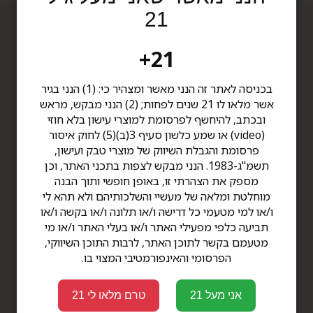
21
תפריט
דברו איתנו
21+
תקנון
סניף תל אביב
דרך קיבוץ גלויות 34 תל אביב
הצהרת נגישות
בכניסה לאתר זה הנני מאשר ומצהיר כי: (1) הנני בגיר
שעות פתיחה: ימים א'-ה' -
אודות
אשר מלאו לו 21 שנים לפחות; (2) הנני מבקש, מראש
8:00-20:00
צור קשר
ובכתב, להיחשף לפרסומת למוצרי עישון בלא חוזי
ימי ו' - 8:00-14:00
מדיניות פרטיות
(video) או שמע כלשון סעיף 3(ב)(5) לחוק איסור
טלפון 03-6812041
מבצעים
פרסומת והגבלת השיווק של מוצרי טבק ועישון,
סניף גלילות
תשמ"ג-1983. הנני מבקש לצפות בתכני האתר, וכן
סינמה סיטי גלילות, קומה 1,
מוצרים
מספק את הצהרתי זו, באופן חופשי ותוך הבנה
קומת הבידור
מוחלטת ומלאה של מעשיי והשלכותיהם ולא תהא לי
שעות פתיחה: ימים א'-ה' -
סיגרים עבודת יד
ו/או למי מטעמי כל דרישה ו/או תלונה ו/או בקשה ו/או
10:00-20:00
סיגרים
תביעה כלפי מפעילי האתר ו/או בעלי האתר ו/או מי
ימי ו' - 10:00-16:00
טלפון 09-9578190
מטעמם בקשר לתוכן האתר, לרבות התוכן השיווקי,
לטיפול קרן
הפרסומי והאינפורמטיבי המצוי בו.
לטיפול שילת
פרימיום TOP CIGARS
אני מעל 21
טרם מלאו לי 21
סיגרים בבנדלים