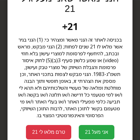
21
תפריט
דברו איתנו
21+
תקנון
סניף תל אביב
דרך קיבוץ גלויות 34 תל אביב
הצהרת נגישות
בכניסה לאתר זה הנני מאשר ומצהיר כי: (1) הנני בגיר
שעות פתיחה: ימים א'-ה' -
אודות
אשר מלאו לו 21 שנים לפחות; (2) הנני מבקש, מראש
8:00-20:00
צור קשר
ובכתב, להיחשף לפרסומת למוצרי עישון בלא חוזי
ימי ו' - 8:00-14:00
מדיניות פרטיות
(video) או שמע כלשון סעיף 3(ב)(5) לחוק איסור
טלפון 03-6812041
מבצעים
פרסומת והגבלת השיווק של מוצרי טבק ועישון,
סניף גלילות
תשמ"ג-1983. הנני מבקש לצפות בתכני האתר, וכן
סינמה סיטי גלילות, קומה 1,
מוצרים
מספק את הצהרתי זו, באופן חופשי ותוך הבנה
קומת הבידור
מוחלטת ומלאה של מעשיי והשלכותיהם ולא תהא לי
שעות פתיחה: ימים א'-ה' -
סיגרים עבודת יד
ו/או למי מטעמי כל דרישה ו/או תלונה ו/או בקשה ו/או
10:00-20:00
סיגרים
תביעה כלפי מפעילי האתר ו/או בעלי האתר ו/או מי
ימי ו' - 10:00-16:00
טלפון 09-9578190
מטעמם בקשר לתוכן האתר, לרבות התוכן השיווקי,
לטיפול קרן
הפרסומי והאינפורמטיבי המצוי בו.
לטיפול שילת
פרימיום TOP CIGARS
אני מעל 21
טרם מלאו לי 21
סיגרים בבנדלים