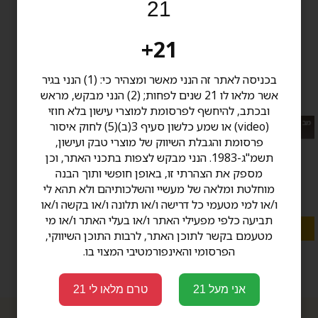
21
21+
בכניסה לאתר זה הנני מאשר ומצהיר כי: (1) הנני בגיר
בריק האוס קלאסיק Brick
אשר מלאו לו 21 שנים לפחות; (2) הנני מבקש, מראש
House
ובכתב, להיחשף לפרסומת למוצרי עישון בלא חוזי
מבצע: 15% הנחה בקניית 20 ומעלה סיגרים
(video) או שמע כלשון סעיף 3(ב)(5) לחוק איסור
בעבודת יד
פרסומת והגבלת השיווק של מוצרי טבק ועישון,
תשמ"ג-1983. הנני מבקש לצפות בתכני האתר, וכן
החל מ 51.00 ₪
מספק את הצהרתי זו, באופן חופשי ותוך הבנה
מוחלטת ומלאה של מעשיי והשלכותיהם ולא תהא לי
ו/או למי מטעמי כל דרישה ו/או תלונה ו/או בקשה ו/או
תביעה כלפי מפעילי האתר ו/או בעלי האתר ו/או מי
מגוון אפשרויות
מטעמם בקשר לתוכן האתר, לרבות התוכן השיווקי,
הפרסומי והאינפורמטיבי המצוי בו.
אני מעל 21
טרם מלאו לי 21