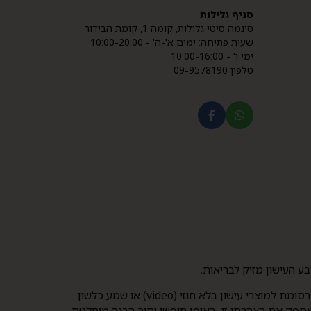
סניף גלילות
סינמה סיטי גלילות, קומה 1, קומת הבידור
שעות פתיחה: ימים א'-ה' - 10:00-20:00
ימי ו' - 10:00-16:00
טלפון 09-9578190
בכניסה לאתר זה אישרתי והצהרתי כי: (1) הנני בגיר אשר מלאו לו 21 שנים לפחות; (2) הנני מבקש, מראש ובכתב, להיחשף לפרסומת למוצרי עישון בלא חוזי (video) או שמע כלשון
 תשמ"ג-1983. הנני מבקש לצפות בתכני האתר, וכן מספק את הצהרתי זו, באופן חופשי ותוך הבנה מוחלטת