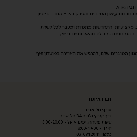
.
ום לאחר למעלה מ 50 שנה בענף, אנו שואפים להעשיר את תרבות עישון הסיגרים והטבק בארץ מתוך הניסיון
כות, מקצועיות, התחדשות מתמדת ומעבר לכל לשרת
יטב המותגים המובילים והאיכותיים בשוק.
-רח' קיבוץ גלויות 34. אתם מוזמנים לבקר ולהתרשם ממגוון המוצרים שלנו, להרגיש את האווירה במועדון ואף
דברו איתנו
סניף תל אביב
דרך קיבוץ גלויות 34 תל אביב
שעות פתיחה: ימים א'-ה' - 8:00-20:00
ימי ו' - 8:00-14:00
טלפון 03-6812041