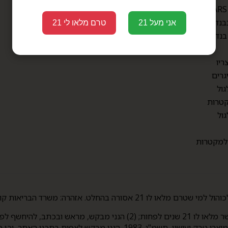
מדיניות פרטיות
מבצעים
בנדלים
אני מעל 21
טרם מלאו לי 21
בנדלים
ריו
גרים
גול
טרות
גול
 למקטרות
 בהחלט. אזהרה: משרד הבריאות קובע העישון מזיק לבריאות.
סעיף 3(ב)(5) לחוק איסור פרסומת והגבלת השיווק של מוצרי טבק ועישון,