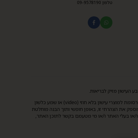
טלפון 09-9578190
בכניסה לאתר זה אישרתי והצהרתי כי: (1) הנני בגיר אשר מלאו לו 21 שנים לפחות; (2) הנני מבקש, מראש ובכתב, להיחשף לפרסומת למוצרי עישון בלא חוזי (video) או שמע כלשון
 תשמ"ג-1983. הנני מבקש לצפות בתכני האתר, וכן מספק את הצהרתי זו, באופן חופשי ותוך הבנה מוחלטת
 ו/או בעלי האתר ו/או מי מטעמם בקשר לתוכן האתר,