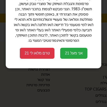
פרסומת והגבלת השיווק של מוצרי טבק ועישון,
תשמ"ג-1983. הנני מבקש לצפות בתכני האתר, וכן
מספק את הצהרתי זו, באופן חופשי ותוך הבנה
מגוון אפשרויות
מגוון אפשרויות
מוחלטת ומלאה של מעשיי והשלכותיהם ולא תהא לי
ו/או למי מטעמי כל דרישה ו/או תלונה ו/או בקשה ו/או
תביעה כלפי מפעילי האתר ו/או בעלי האתר ו/או מי
מטעמם בקשר לתוכן האתר, לרבות התוכן השיווקי,
הפרסומי והאינפורמטיבי המצוי בו.
אני מעל 21
טרם מלאו לי 21
תפריט
תקנון
בודת יד
הצהרת נגישות
אודות
רן
צור קשר
ילת
מדיניות פרטיות
מבצעים
בנדלים
בנדלים