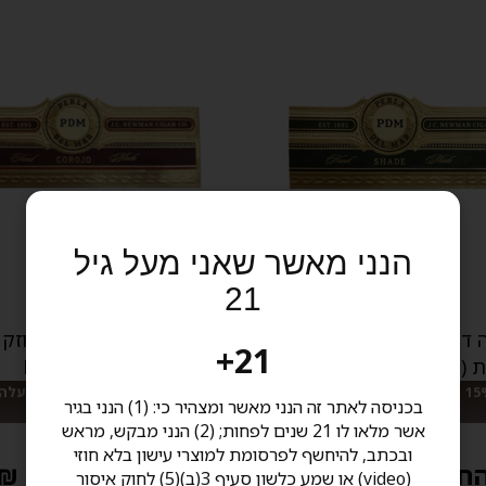
הנני מאשר שאני מעל גיל
21
 דל מאר- סדרה קלאסית
פרלה דל מאר קורוחו חוזק ב
21+
Shade) Pe
Perla Del mar
מבצע: 15% הנחה בקניית 20 ומעלה סיגרים
מבצע: 15% הנחה בק
בכניסה לאתר זה הנני מאשר ומצהיר כי: (1) הנני בגיר
בעבודת יד
בעבודת יד
אשר מלאו לו 21 שנים לפחות; (2) הנני מבקש, מראש
ובכתב, להיחשף לפרסומת למוצרי עישון בלא חוזי
חל מ 52.00 ₪
החל מ 55.00 ₪
(video) או שמע כלשון סעיף 3(ב)(5) לחוק איסור