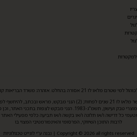
ריו
גרים
גול
טרות
גול
 למקטרות
 בהחלט. אזהרה: משרד הבריאות קובע העישון מזיק לבריאות.
סעיף 3(ב)(5) לחוק איסור פרסומת והגבלת השיווק של מוצרי טבק ועישון,
טעמי כל דרישה ו/או תלונה ו/או בקשה ו/או תביעה כלפי מפעילי האתר
לרבות התוכן השיווקי, הפרסומי והאינפורמטיבי המצוי בו
Copyright © 2026 all rights reserved | נבנה ע"י לוגייט טכנולוגיות