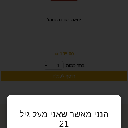
יגואה- טורו Yagua
105.00 ₪
בחר כמות:
הוסף לעגלה
הנני מאשר שאני מעל גיל
תפריט
דברו איתנו
21