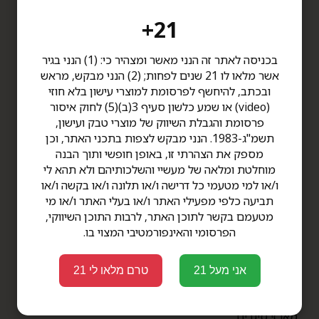
תקנון
סניף תל אביב
דרך קיבוץ גלויות 34 תל אביב
הצהרת נגישות
21+
שעות פתיחה: ימים א'-ה' -
אודות
8:00-20:00
צור קשר
בכניסה לאתר זה הנני מאשר ומצהיר כי: (1) הנני בגיר
ימי ו' - 8:00-14:00
מדיניות פרטיות
אשר מלאו לו 21 שנים לפחות; (2) הנני מבקש, מראש
טלפון 03-6812041
מבצעים
ובכתב, להיחשף לפרסומת למוצרי עישון בלא חוזי
סניף גלילות
(video) או שמע כלשון סעיף 3(ב)(5) לחוק איסור
סינמה סיטי גלילות, קומה 1,
מוצרים
פרסומת והגבלת השיווק של מוצרי טבק ועישון,
קומת הבידור
תשמ"ג-1983. הנני מבקש לצפות בתכני האתר, וכן
שעות פתיחה: ימים א'-ה' -
סיגרים עבודת יד
מספק את הצהרתי זו, באופן חופשי ותוך הבנה
10:00-20:00
סיגרים
מוחלטת ומלאה של מעשיי והשלכותיהם ולא תהא לי
ימי ו' - 10:00-16:00
טלפון 09-9578190
ו/או למי מטעמי כל דרישה ו/או תלונה ו/או בקשה ו/או
לטיפול קרן
תביעה כלפי מפעילי האתר ו/או בעלי האתר ו/או מי
לטיפול שילת
מטעמם בקשר לתוכן האתר, לרבות התוכן השיווקי,
פרימיום TOP CIGARS
הפרסומי והאינפורמטיבי המצוי בו.
סיגרים בבנדלים
פרימיום בנדלים
אני מעל 21
טרם מלאו לי 21
סיגרלות
טבק ומוצריו
מארזי סיגרים