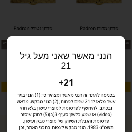
פדרון מדורו Padron
פדרון נטורל Padron
מבצע: 15% הנחה בקניית 20 ומעלה סיגרים
מבצע: 15% הנחה בקניית 20 ומעלה סיגרים
בעבודת יד
בעבודת יד
הנני מאשר שאני מעל גיל
החל מ 120.00 ₪
החל מ 120.00 ₪
21
21+
מגוון אפשרויות
מגוון אפשרויות
בכניסה לאתר זה הנני מאשר ומצהיר כי: (1) הנני בגיר
אשר מלאו לו 21 שנים לפחות; (2) הנני מבקש, מראש
ובכתב, להיחשף לפרסומת למוצרי עישון בלא חוזי
(video) או שמע כלשון סעיף 3(ב)(5) לחוק איסור
פרסומת והגבלת השיווק של מוצרי טבק ועישון,
תשמ"ג-1983. הנני מבקש לצפות בתכני האתר, וכן