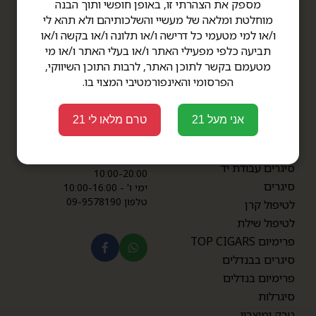
תפריט
דברו איתנו
מספק את הצהרתי זו, באופן חופשי ותוך הבנה
מוחלטת ומלאה של מעשיי והשלכותיהם ולא תהא לי
תקנון
סניף תל אביב
ו/או למי מטעמי כל דרישה ו/או תלונה ו/או בקשה ו/או
דרך קיבוץ גלויות 34 תל אביב
הצהרת נגישות
תביעה כלפי מפעילי האתר ו/או בעלי האתר ו/או מי
שעות פתיחה: ימים א'-ה' -
אודות
מטעמם בקשר לתוכן האתר, לרבות התוכן השיווקי,
8:00-20:00
צור קשר
הפרסומי והאינפורמטיבי המצוי בו.
ימי ו' - 8:00-14:00
מדיניות פרטיות
טלפון 03-6812041
מבצעים
סניף גלילות
אני מעל 21
טרם מלאו לי 21
סינמה סיטי גלילות, קומה 1,
מוצרים
קומת הבידור
שעות פתיחה: ימים א'-ה' -
סיגרים עבודת יד
10:00-20:00
סיגרים
ימי ו' - 10:00-16:00
טלפון 09-9578190
לטיפול קרן
לטיפול שילת
פרימיום TOP CIGARS
סיגרים בבנדלים
פרימיום בנדלים
סיגרלות
טבק ומוצריו