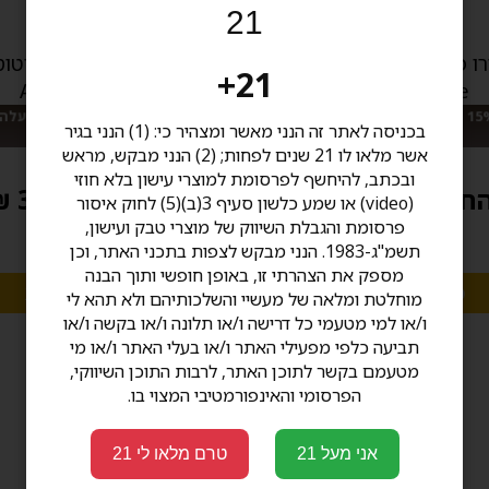
21
ארטורו פוונטה שאטו Chateau
21+
Arturo Fuente
Arturo Fuente
מבצע: 15% הנחה בקניית 20 ומעלה סיגרים
מבצע: 15% הנחה בקני
בכניסה לאתר זה הנני מאשר ומצהיר כי: (1) הנני בגיר
בעבודת יד
בעבודת יד
אשר מלאו לו 21 שנים לפחות; (2) הנני מבקש, מראש
ובכתב, להיחשף לפרסומת למוצרי עישון בלא חוזי
חל מ 39.00 ₪
החל מ 315.00 ₪
(video) או שמע כלשון סעיף 3(ב)(5) לחוק איסור
פרסומת והגבלת השיווק של מוצרי טבק ועישון,
תשמ"ג-1983. הנני מבקש לצפות בתכני האתר, וכן
מספק את הצהרתי זו, באופן חופשי ותוך הבנה
מגוון אפשרויות
מגוון אפשרויות
מוחלטת ומלאה של מעשיי והשלכותיהם ולא תהא לי
ו/או למי מטעמי כל דרישה ו/או תלונה ו/או בקשה ו/או
תביעה כלפי מפעילי האתר ו/או בעלי האתר ו/או מי
מטעמם בקשר לתוכן האתר, לרבות התוכן השיווקי,
הפרסומי והאינפורמטיבי המצוי בו.
אני מעל 21
טרם מלאו לי 21