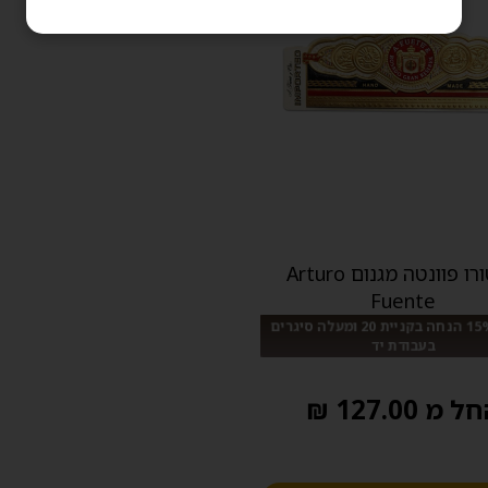
ארטורו פוונטה מגנום Arturo
Fuente
מבצע: 15% הנחה בקניית 20 ומעלה סיגרים
בעבודת יד
 מ 127.00 ₪