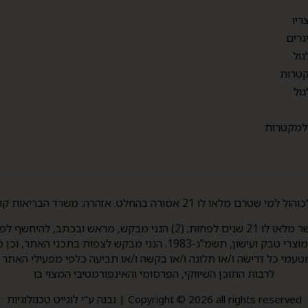
ריו
גרים
גול
טרות
גול
 למקטרות
 בהחלט. אזהרה: משרד הבריאות קובע העישון מזיק לבריאות.
סעיף 3(ב)(5) לחוק איסור פרסומת והגבלת השיווק של מוצרי טבק ועישון,
טעמי כל דרישה ו/או תלונה ו/או בקשה ו/או תביעה כלפי מפעילי האתר
לרבות התוכן השיווקי, הפרסומי והאינפורמטיבי המצוי בו
Copyright © 2026 all rights reserved | נבנה ע"י לוגייט טכנולוגיות