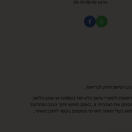
טלפון 09-9578190
בכניסה לאתר זה אישרתי והצהרתי כי: (1) הנני בגיר אשר מלאו לו 21 שנים לפחות; (2) הנני מבקש, מראש ובכתב, להיחשף לפרסומת למוצרי עישון בלא חוזי (video) או שמע כלשון
 תשמ"ג-1983. הנני מבקש לצפות בתכני האתר, וכן מספק את הצהרתי זו, באופן חופשי ותוך הבנה מוחלטת
 ו/או בעלי האתר ו/או מי מטעמם בקשר לתוכן האתר,