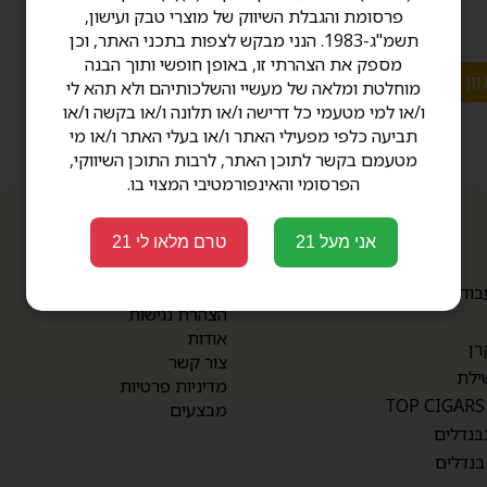
פרסומת והגבלת השיווק של מוצרי טבק ועישון,
תשמ"ג-1983. הנני מבקש לצפות בתכני האתר, וכן
מספק את הצהרתי זו, באופן חופשי ותוך הבנה
וון אפשרויות
מוחלטת ומלאה של מעשיי והשלכותיהם ולא תהא לי
ו/או למי מטעמי כל דרישה ו/או תלונה ו/או בקשה ו/או
תביעה כלפי מפעילי האתר ו/או בעלי האתר ו/או מי
מטעמם בקשר לתוכן האתר, לרבות התוכן השיווקי,
הפרסומי והאינפורמטיבי המצוי בו.
אני מעל 21
טרם מלאו לי 21
תפריט
תקנון
בודת יד
הצהרת נגישות
אודות
רן
צור קשר
ילת
מדיניות פרטיות
מבצעים
בנדלים
בנדלים