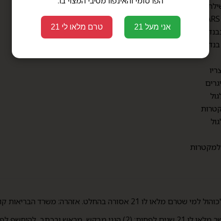
הפרסומי והאינפורמטיבי המצוי בו.
ילת
מדיניות פרטיות
מבצעים
אני מעל 21
טרם מלאו לי 21
בנדלים
בנדלים
ריו
גרים
גול
טרות
גול
 למקטרות
 בהחלט. אזהרה: משרד הבריאות קובע העישון מזיק לבריאות.