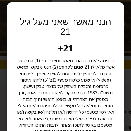
הנני מאשר שאני מעל גיל
21
21+
בכניסה לאתר זה הנני מאשר ומצהיר כי: (1) הנני בגיר
לפרטים
לפרטים
אשר מלאו לו 21 שנים לפחות; (2) הנני מבקש, מראש
ובכתב, להיחשף לפרסומת למוצרי עישון בלא חוזי
(video) או שמע כלשון סעיף 3(ב)(5) לחוק איסור
פרסומת והגבלת השיווק של מוצרי טבק ועישון,
תשמ"ג-1983. הנני מבקש לצפות בתכני האתר, וכן
מספק את הצהרתי זו, באופן חופשי ותוך הבנה
תפריט
מוחלטת ומלאה של מעשיי והשלכותיהם ולא תהא לי
תקנון
בודת יד
ו/או למי מטעמי כל דרישה ו/או תלונה ו/או בקשה ו/או
הצהרת נגישות
תביעה כלפי מפעילי האתר ו/או בעלי האתר ו/או מי
אודות
מטעמם בקשר לתוכן האתר, לרבות התוכן השיווקי,
רן
צור קשר