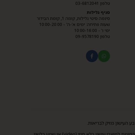
טלפון 03-6812041
סניף גלילות
סינמה סיטי גלילות, קומה 1, קומת הבידור
שעות פתיחה: ימים א'-ה' - 10:00-20:00
ימי ו' - 10:00-16:00
טלפון 09-9578190
בכניסה לאתר זה אישרתי והצהרתי כי: (1) הנני בגיר אשר מלאו לו 21 שנים לפחות; (2) הנני מבקש, מראש ובכתב, להיחשף לפרסומת למוצרי עישון בלא חוזי (video) או שמע כלשון