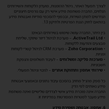
לצורך תפעול האתר, ניהול ההזמנות, מועדון הלקוחות והשירותים
הנלווים, החברה משתפת מידע אישי רק עם גורמים חיצוניים
הנדרשים למתן השירות, ובכפוף להסכמי סודיות ואבטחת מידע
בהתאם לחוק הגנת הפרטיות ולתיקון 13.
בין היתר, החברה עושה שימוש בשירותים הבאים:
•
ActiveTrail Ltd.
– מערכת לניהול דיוור שיווקי, שליחת
מבצעים והודעות ללקוחות.
•
Zoho Corporation
– מערכת CRM לניהול קשרי לקוחות
ופניות.
•
מערכות סליקה ומשלוחים
– לעיבוד תשלומים והנפקת
חשבוניות.
•
שירותי אחסון ותחזוקת אתרים
– לגיבוי וניהול תפעולי.
כל ספק מהנ״ל מחויב בהסכם עיבוד נתונים ובאמצעי אבטחת
מידע נאותים לפי הדין.
החברה אינה מוכרת מידע אישי לצדדים שלישיים ואינה משתפת
מידע מעבר למטרות המפורטות במדיניות זו.
6. אחסון, אבטחה ושמירת מידע