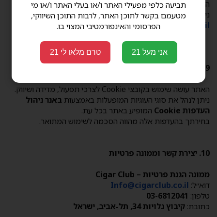
הדיוור עשוי להישלח בדוא״ל, SMS או טלגרם.
תביעה כלפי מפעילי האתר ו/או בעלי האתר ו/או מי
ניתן לבטל הסכמה בכל עת באמצעות קישור הסרה או בפנייה ל-
מטעמם בקשר לתוכן האתר, לרבות התוכן השיווקי,
.
Info@cigarclub.co.il
הפרסומי והאינפורמטיבי המצוי בו.
אני מעל 21
טרם מלאו לי 21
9. שימוש בקובצי Cookie וטכנולוגיות מעקב
האתר עושה שימוש בקובצי Cookie לצרכי תפעול, מדידה ושיווק.
ניתן לנהל את סוגי העוגיות המופעלות באמצעות
באנר ניהול
העדפות Cookie
המופיע באתר בכל עת.
בחירתך בהעדפות אלה מהווה הסכמה לשימוש המתואר.
10. יצירת קשר וממונה פרטיות
ממונה הגנת פרטיות – Cigar Club
דוא״ל:
Info@cigarclub.co.il
טלפון:
03-6812041
כתובת:
קיבוץ גלויות 34, תל-אביב, ישראל