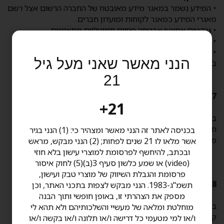
• המידע נשמר במאגר מידע מאובטח של החברה הרשום אצל רשם
מאגרי המידע כמאגר לקוחות ומועדון חברים.
• ננקטים אמצעי אבטחה פיזיים ודיגיטליים מתאימים.
• מתבצעות בקרות תקופתיות על הרשאות גישה ואמצעי זיהוי.
• המידע נשמר רק כל עוד הוא נדרש למטרות שנאסף או כנדרש
הנני מאשר שאני מעל גיל
בדין.
21
7. זכויותיך כמשתמש
21+
בהתאם לתיקון 13, באפשרותך לעיין במידע שנשמר עליך, לבקש
תיקון או מחיקה, ולהפסיק שימוש במידע למטרות שיווקיות.
בכניסה לאתר זה הנני מאשר ומצהיר כי: (1) הנני בגיר
פניות ניתן לשלוח לכתובת:
Info@cigarclub.co.il
אשר מלאו לו 21 שנים לפחות; (2) הנני מבקש, מראש
ובכתב, להיחשף לפרסומת למוצרי עישון בלא חוזי
(video) או שמע כלשון סעיף 3(ב)(5) לחוק איסור
פרסומת והגבלת השיווק של מוצרי טבק ועישון,
8. מועדון לקוחות ודיוור שיווקי
תשמ"ג-1983. הנני מבקש לצפות בתכני האתר, וכן
מספק את הצהרתי זו, באופן חופשי ותוך הבנה
בהצטרפות למועדון או בהשארת פרטים באתר, המשתמש מאשר
מוחלטת ומלאה של מעשיי והשלכותיהם ולא תהא לי
קבלת מסרים שיווקיים בהתאם לחוק התקשורת (סעיף 30א).
ו/או למי מטעמי כל דרישה ו/או תלונה ו/או בקשה ו/או