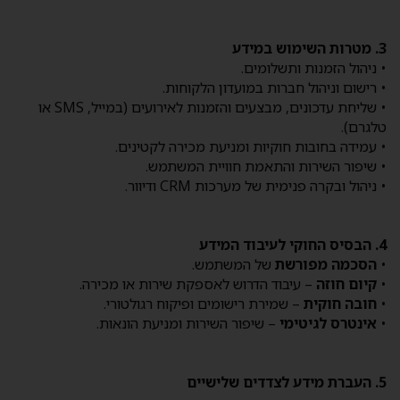
3. מטרות השימוש במידע
• ניהול הזמנות ותשלומים.
• רישום וניהול חברות במועדון הלקוחות.
• שליחת עדכונים, מבצעים והזמנות לאירועים (במייל, SMS או
טלגרם).
• עמידה בחובות חוקיות ומניעת מכירה לקטינים.
• שיפור השירות והתאמת חוויית המשתמש.
• ניהול ובקרה פנימית של מערכות CRM ודיוור.
4. הבסיס החוקי לעיבוד המידע
•
הסכמה מפורשת
של המשתמש.
•
קיום חוזה
– עיבוד הדרוש לאספקת שירות או מכירה.
•
חובה חוקית
– שמירת רישומים ופיקוח רגולטורי.
•
אינטרס לגיטימי
– שיפור השירות ומניעת הונאות.
5. העברת מידע לצדדים שלישיים