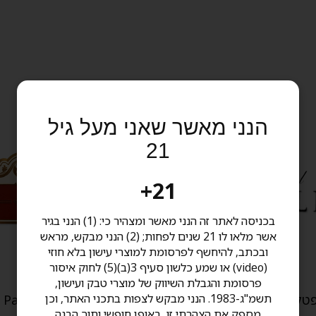
הנני מאשר שאני מעל גיל
21
21+
בכניסה לאתר זה הנני מאשר ומצהיר כי: (1) הנני בגיר
אשר מלאו לו 21 שנים לפחות; (2) הנני מבקש, מראש
ובכתב, להיחשף לפרסומת למוצרי עישון בלא חוזי
(video) או שמע כלשון סעיף 3(ב)(5) לחוק איסור
פרסומת והגבלת השיווק של מוצרי טבק ועישון,
תשמ"ג-1983. הנני מבקש לצפות בתכני האתר, וכן
רוקי פטל רויאל סומטרה Rocky
רוקי פטל גרנד ריזרב Rocky Patel
מספק את הצהרתי זו, באופן חופשי ותוך הבנה