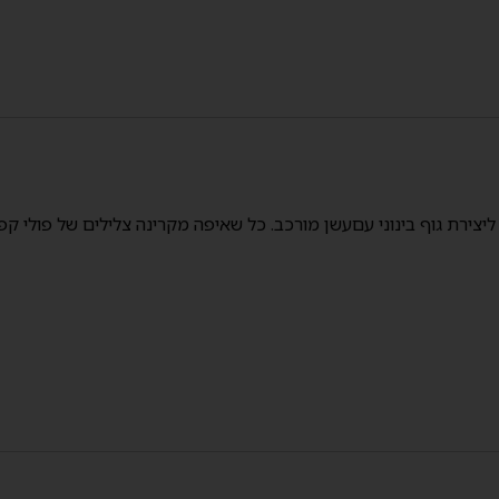
צירת גוף בינוני עםעשן מורכב. כל שאיפה מקרינה צלילים של פולי קפה ק