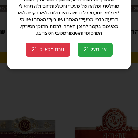
Patel
מוחלטת ומלאה של מעשיי והשלכותיהם ולא תהא לי
מבצע: 25% הנחה בקניית קופסה (20 יחידות)
ו/או למי מטעמי כל דרישה ו/או תלונה ו/או בקשה ו/או
תביעה כלפי מפעילי האתר ו/או בעלי האתר ו/או מי
מטעמם בקשר לתוכן האתר, לרבות התוכן השיווקי,
חל מ 81.00 ₪
החל מ 99.00 ₪
הפרסומי והאינפורמטיבי המצוי בו.
אני מעל 21
טרם מלאו לי 21
מגוון אפשרויות
מגוון אפשרויות