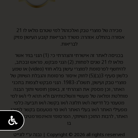
מכירה של מוצרי טבק ואלכוהול למי שטרם מלאו לו 21
אסורה בהחלט. אזהרה: משרד הבריאות קובע העישון מזיק
לבריאות.
בכניסה לאתר זה אישרתי והצהרתי כי: (1) הנני בגיר אשר
מלאו לו 21 שנים לפחות; (2) הנני מבקש, מראש ובכתב,
להיחשף לפרסומת למוצרי עישון בלא חוזי (video) או שמע
כלשון סעיף 3(ב)(5) לחוק איסור פרסומת והגבלת השיווק של
מוצרי טבק ועישון, תשמ"ג-1983. הנני מבקש לצפות בתכני
האתר, וכן מספק את הצהרתי זו, באופן חופשי ותוך הבנה
מוחלטת ומלאה של מעשיי והשלכותיהם ולא תהא לי ו/או למי
מטעמי כל דרישה ו/או תלונה ו/או בקשה ו/או תביעה כלפי
מפעילי האתר ו/או בעלי האתר ו/או מי מטעמם בקשר לתוכן
האתר, לרבות התוכן השיווקי, הפרסומי והאינפורמטיבי המצוי
בו
Copyright © 2026 all rights reserved | נבנה ע"י לוגייט