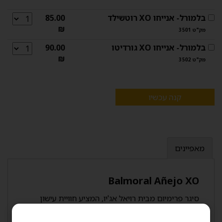
בלמורל- אנייחו XO רוטשילד
85.00
₪
מק"ט 3501
בלמורל- אנייחו XO גורדיטו
90.00
₪
מק"ט 3502
קנה עכשיו
מאפיינים
Balmoral Añejo XO
סיגר פרימיום מבית רויאל אג'יו, המציע חוויית עישון
עשירה ומורכבת, המשלבת טבק מיושן ממקורות
אקזוטיים.