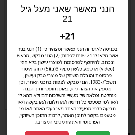
הנני מאשר שאני מעל גיל
ניחוחות של שוקולד מריר, אספרסו ופלפל שחור יוצרים
פרופיל טעמים עמוק ומאוזן, עם גוף מלא ועשן סמיך
21
וקרמי.
הסדרה מיוצרת ברפובליקה הדומיניקנית בקפדנות
21+
אומנותית, תוך שימוש בטבק מובחר ועטיף סן אנדרס
מקסיקני כהה, המעניק לסיגר מראה מרשים ואופי
בכניסה לאתר זה הנני מאשר ומצהיר כי: (1) הנני בגיר
עוצמתי.
אשר מלאו לו 21 שנים לפחות; (2) הנני מבקש, מראש
מוצא
: הרפובליקה הדומיניקנית
ובכתב, להיחשף לפרסומת למוצרי עישון בלא חוזי
מילוי
: ברזיל, ניקרגואה, הרפובליקה הדומיניקנית
(video) או שמע כלשון סעיף 3(ב)(5) לחוק איסור
אוגד
: הרפובליקה הדומיניקנית
פרסומת והגבלת השיווק של מוצרי טבק ועישון,
עטיף
: סן אנדרס מקסיקו
תשמ"ג-1983. הנני מבקש לצפות בתכני האתר, וכן
חוזק
: בינוני עד מלא גוף מלא
מספק את הצהרתי זו, באופן חופשי ותוך הבנה
מוחלטת ומלאה של מעשיי והשלכותיהם ולא תהא לי
מק"ט
9850008
ו/או למי מטעמי כל דרישה ו/או תלונה ו/או בקשה ו/או
תביעה כלפי מפעילי האתר ו/או בעלי האתר ו/או מי
מטעמם בקשר לתוכן האתר, לרבות התוכן השיווקי,
הפרסומי והאינפורמטיבי המצוי בו.
מוצרים נילווים