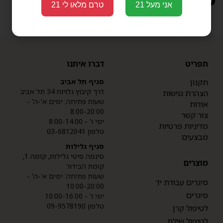
אני מעל 21
טרם מלאו לי 21
תפריט
דברו איתנו
תקנון
סניף תל אביב
דרך קיבוץ גלויות 34 תל אביב
הצהרת נגישות
שעות פתיחה: ימים א'-ה' -
אודות
8:00-20:00
צור קשר
ימי ו' - 8:00-14:00
מדיניות פרטיות
טלפון 03-6812041
מבצעים
סניף גלילות
סינמה סיטי גלילות, קומה 1,
מוצרים
קומת הבידור
שעות פתיחה: ימים א'-ה' -
סיגרים עבודת יד
10:00-20:00
סיגרים
ימי ו' - 10:00-16:00
טלפון 09-9578190
לטיפול קרן
לטיפול שילת