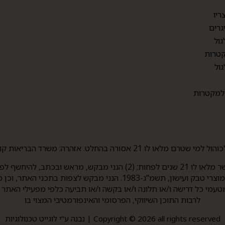
ריו
גרים
גול
טרות
גול
 למקטרות
 בהחלט. אזהרה: משרד הבריאות קובע העישון מזיק לבריאות.
סעיף 3(ב)(5) לחוק איסור פרסומת והגבלת השיווק של מוצרי טבק ועישון,
טעמי כל דרישה ו/או תלונה ו/או בקשה ו/או תביעה כלפי מפעילי האתר
לרבות התוכן השיווקי, הפרסומי והאינפורמטיבי המצוי בו
Copyright © 2026 all rights reserved | נבנה ע"י לוגייט טכנולוגיות