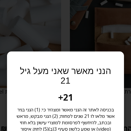
הנני מאשר שאני מעל גיל
21
תיקים לטבק Cartel
פילטרים לגלגול סיגריות Cartel
21+
בכניסה לאתר זה הנני מאשר ומצהיר כי: (1) הנני בגיר
אשר מלאו לו 21 שנים לפחות; (2) הנני מבקש, מראש
ובכתב, להיחשף לפרסומת למוצרי עישון בלא חוזי
חל מ 36.00 ₪
החל מ 3.00 ₪
(video) או שמע כלשון סעיף 3(ב)(5) לחוק איסור