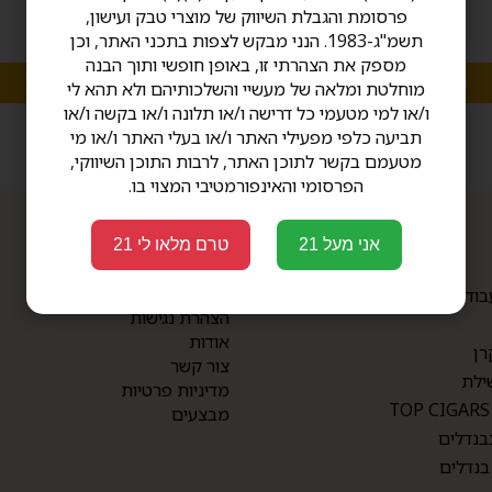
פרסומת והגבלת השיווק של מוצרי טבק ועישון,
תשמ"ג-1983. הנני מבקש לצפות בתכני האתר, וכן
מספק את הצהרתי זו, באופן חופשי ותוך הבנה
מגוון אפשרויות
מגוון אפשרויות
מוחלטת ומלאה של מעשיי והשלכותיהם ולא תהא לי
ו/או למי מטעמי כל דרישה ו/או תלונה ו/או בקשה ו/או
תביעה כלפי מפעילי האתר ו/או בעלי האתר ו/או מי
מטעמם בקשר לתוכן האתר, לרבות התוכן השיווקי,
הפרסומי והאינפורמטיבי המצוי בו.
אני מעל 21
טרם מלאו לי 21
תפריט
תקנון
בודת יד
הצהרת נגישות
אודות
רן
צור קשר
ילת
מדיניות פרטיות
מבצעים
בנדלים
בנדלים