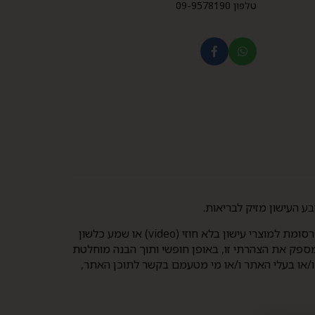
טלפון 09-9578190
בכניסה לאתר זה אישרתי והצהרתי כי: (1) הנני בגיר אשר מלאו לו 21 שנים לפחות; (2) הנני מבקש, מראש ובכתב, להיחשף לפרסומת למוצרי עישון בלא חוזי (video) או שמע כלשון
 תשמ"ג-1983. הנני מבקש לצפות בתכני האתר, וכן מספק את הצהרתי זו, באופן חופשי ותוך הבנה מוחלטת
 ו/או בעלי האתר ו/או מי מטעמם בקשר לתוכן האתר,