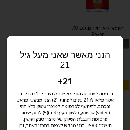
קוניאק לואי רוייר XO Louis
Royer
מבצע: קנה אלכוהול ב 500 ש"ח ומעלה
קבל 5% הנחה
הנני מאשר שאני מעל גיל
700 מ"ל
515.00 ₪
21
73.6 שח ל 100 מ''ל
בחר כמות:
21+
הוסף לעגלה
בכניסה לאתר זה הנני מאשר ומצהיר כי: (1) הנני בגיר
אשר מלאו לו 21 שנים לפחות; (2) הנני מבקש, מראש
ובכתב, להיחשף לפרסומת למוצרי עישון בלא חוזי
(video) או שמע כלשון סעיף 3(ב)(5) לחוק איסור
פרסומת והגבלת השיווק של מוצרי טבק ועישון,
תשמ"ג-1983. הנני מבקש לצפות בתכני האתר, וכן