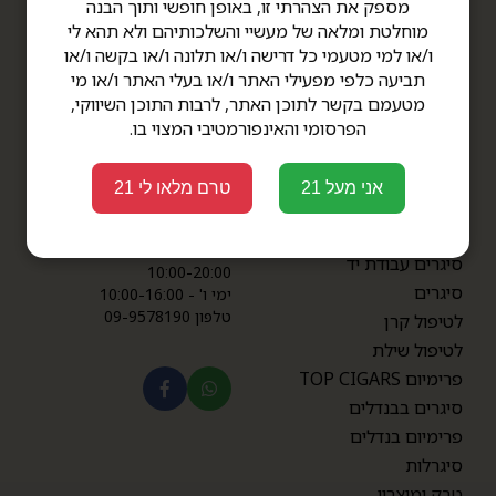
תפריט
דברו איתנו
מספק את הצהרתי זו, באופן חופשי ותוך הבנה
מוחלטת ומלאה של מעשיי והשלכותיהם ולא תהא לי
תקנון
סניף תל אביב
ו/או למי מטעמי כל דרישה ו/או תלונה ו/או בקשה ו/או
דרך קיבוץ גלויות 34 תל אביב
הצהרת נגישות
תביעה כלפי מפעילי האתר ו/או בעלי האתר ו/או מי
שעות פתיחה: ימים א'-ה' -
אודות
מטעמם בקשר לתוכן האתר, לרבות התוכן השיווקי,
8:00-20:00
צור קשר
הפרסומי והאינפורמטיבי המצוי בו.
ימי ו' - 8:00-14:00
מדיניות פרטיות
טלפון 03-6812041
מבצעים
סניף גלילות
אני מעל 21
טרם מלאו לי 21
סינמה סיטי גלילות, קומה 1,
מוצרים
קומת הבידור
שעות פתיחה: ימים א'-ה' -
סיגרים עבודת יד
10:00-20:00
סיגרים
ימי ו' - 10:00-16:00
טלפון 09-9578190
לטיפול קרן
לטיפול שילת
פרימיום TOP CIGARS
סיגרים בבנדלים
פרימיום בנדלים
סיגרלות
טבק ומוצריו