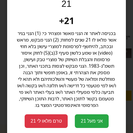
21
21+
בכניסה לאתר זה הנני מאשר ומצהיר כי: (1) הנני בגיר
יין לבן רקאנטי פרנץ' בלנד 2024
אשר מלאו לו 21 שנים לפחות; (2) הנני מבקש, מראש
Recanati
ובכתב, להיחשף לפרסומת למוצרי עישון בלא חוזי
מבצע: קנה אלכוהול ב 500 ש"ח ומעלה
(video) או שמע כלשון סעיף 3(ב)(5) לחוק איסור
קבל 5% הנחה
פרסומת והגבלת השיווק של מוצרי טבק ועישון,
750 מ"ל
תשמ"ג-1983. הנני מבקש לצפות בתכני האתר, וכן
94.00 ₪
מספק את הצהרתי זו, באופן חופשי ותוך הבנה
12.5 שח ל 100 מ''ל
מוחלטת ומלאה של מעשיי והשלכותיהם ולא תהא לי
בחר כמות:
ו/או למי מטעמי כל דרישה ו/או תלונה ו/או בקשה ו/או
תביעה כלפי מפעילי האתר ו/או בעלי האתר ו/או מי
הוסף לעגלה
מטעמם בקשר לתוכן האתר, לרבות התוכן השיווקי,
הפרסומי והאינפורמטיבי המצוי בו.
אני מעל 21
טרם מלאו לי 21