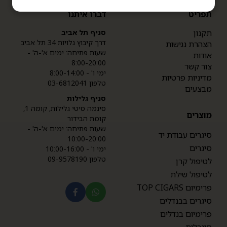
תפריט
דברו איתנו
תקנון
סניף תל אביב
דרך קיבוץ גלויות 34 תל אביב
הצהרת נגישות
שעות פתיחה: ימים א'-ה' -
אודות
8:00-20:00
צור קשר
ימי ו' - 8:00-14:00
מדיניות פרטיות
טלפון 03-6812041
מבצעים
סניף גלילות
סינמה סיטי גלילות, קומה 1,
מוצרים
קומת הבידור
שעות פתיחה: ימים א'-ה' -
סיגרים עבודת יד
10:00-20:00
סיגרים
ימי ו' - 10:00-16:00
טלפון 09-9578190
לטיפול קרן
לטיפול שילת
פרימיום TOP CIGARS
סיגרים בבנדלים
פרימיום בנדלים